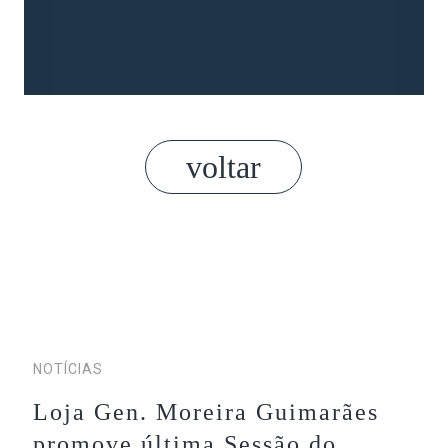
Anterior
Próx
voltar
NOTÍCIAS
Loja Gen. Moreira Guimarães
promove última Sessão do