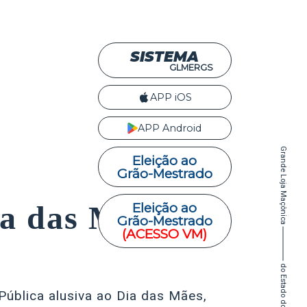
SISTEMA
GLMERGS
APP iOS
APP Android
Grande Loja Maçônica
Eleição ao
Grão-Mestrado
ia das Mães
Eleição ao
Grão-Mestrado
(ACESSO VM)
ública alusiva ao Dia das Mães,