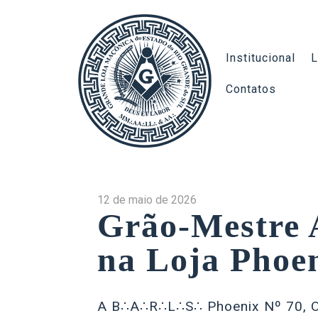
Institucional
L
Contatos
12 de maio de 2026
Grão-Mestre A
na Loja Phoe
A B∴A∴R∴L∴S∴ Phoenix Nº 70, Ori