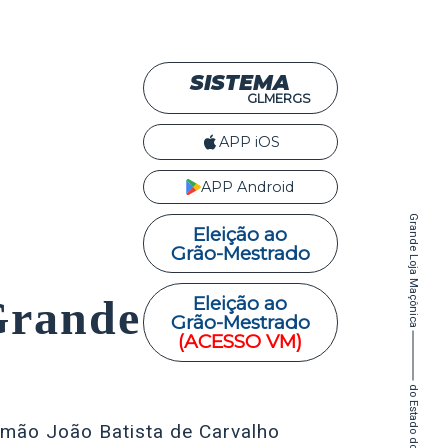
SISTEMA
GLMERGS
APP iOS
APP Android
Grande Loja Maçônica
Eleição ao
Grão-Mestrado
Grande Loja
Eleição ao
Grão-Mestrado
(ACESSO VM)
Irmão João Batista de Carvalho